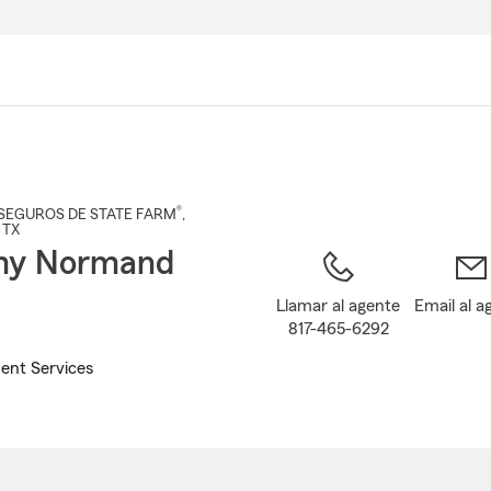
Pasar
al
contenido
principal
®
SEGUROS DE STATE FARM
,
, TX
my Normand
Llamar al agente
Email al a
817-465-6292
ent Services