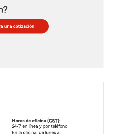
n?
a una cotización
Horas de oficina (
CST
):
24/7 en línea y por teléfono
En la oficina, de lunes a