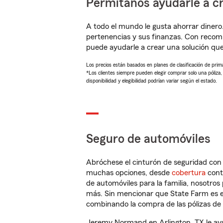
Permítanos ayudarle a cr
A todo el mundo le gusta ahorrar dinero
pertenencias y sus finanzas. Con reco
puede ayudarle a crear una solución qu
Los precios están basados en planes de clasificación de primas
*Los clientes siempre pueden elegir comprar solo una póliza
disponibilidad y elegibilidad podrían variar según el estado.
Seguro de automóviles
Abróchese el cinturón de seguridad co
muchas opciones, desde
cobertura
con
de automóviles para la familia, nosotro
más. Sin mencionar que State Farm es e
combinando la compra de las pólizas de 
Jeremy Normand en Arlington, TX le ayu