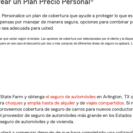
ear un Plan Precio Personal®
. Personalice un plan de cobertura que ayude a proteger lo que es 
mpensas por manejar de manera segura, opciones para combinar 
e sea adecuada para usted.
 que varían según el estado. Las opciones de cobertura son seleccionadas por el cliente y la disponib
, pero en ese caso el descuento por dos o más compras de diferentes líneas de seguro no aplicará. 
n State Farm y obtenga
el seguro de automóviles
en Arlington, TX q
tra
choques
y
amplia hasta de alquiler
y de
viajes compartidos
. Si
s proveemos cobertura de seguro de carros para nuevos conductores
l proveedor de seguro de automóviles más grande en los Estados
seguro de automóviles y de vivienda.
dará a comenzar después de que haya completado una cotización 