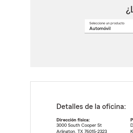
¿
Seleccione un producto
Selec
un
nomb
de
produ
del
menú
despl
Detalles de la oficina:
Dirección física:
P
3000 South Cooper St
D
Arlington
,
TX
76015-2323
K