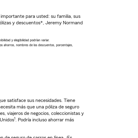
importante para usted: su familia, sus
pólizas y descuentos*, Jeremy Normand
ilidad y elegibilidad podrían variar.
Los ahorros, nombres de los descuentos, porcentajes,
ue satisface sus necesidades. Tiene
 necesita más que una póliza de seguro
, viajeros de negocios, coleccionistas y
1
 Unidos
. Podría incluso ahorrar más
de seguro de carros en línea. ¡Es