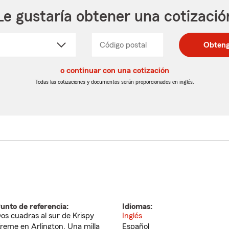
Le gustaría obtener una cotizació
cione
Código postal
Ingresa
Ingresa
Obteng
_____
un
un
re
código
código
cto
o continuar con una cotización
postal
postal
de
de
Todas las cotizaciones y documentos serán proporcionados en inglés.
egable
5
5
dígitos
dígitos
unto de referencia:
Idiomas:
os cuadras al sur de Krispy
Inglés
reme en Arlington. Una milla
Español